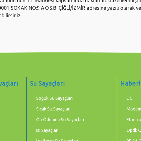
ruma Kanunu’nun 11. Maddesi kapsamında haklarınız düzenlenmişt
10001 SOKAK NO:9 A.O.S.B. ÇİĞLİ/İZMİR
adresine yazılı olarak v
bilirsiniz.
yaçları
Su Sayaçları
Haberl
Soğuk Su Sayaçları
DC
Sıcak Su Sayaçları
Mode
Ön Ödemeli Su Sayaçları
Etherne
Isı Sayaçları
Optik 