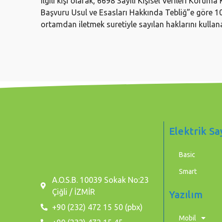
İlgili kişi olarak, 6698 Sayılı Kişisel Verileri Ko
Başvuru Usul ve Esasları Hakkında Tebliğ”e göre 
ortamdan iletmek suretiyle sayılan haklarını kullana
Elektrik Sa
Basic
Smart
A.O.S.B. 10039 Sokak No:23
Çiğli / İZMİR
Yazılım
+90 (232) 472 15 50 (pbx)
Mobil