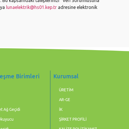
ir. Bu kapsamdaki taleplerinizi “Veri Sorumlusuna
eya
lunaelektrik@hs01.kep.tr
adresine elektronik
eşme Birimleri
Kurumsal
ÜRETİM
m
AR-GE
t Ağ Geçidi
İK
Okuyucu
ŞİRKET PROFİLİ