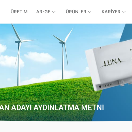
ÜRETİM
AR-GE
ÜRÜNLER
KARİYER
ŞAN ADAYI AYDINLATMA METNI