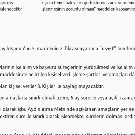
 göre iş
kişinin temel hak ve özgürlüklerine zarar vermeme
işlenecektir.
işlenmesinin zorunlu olması” maddeleri kapsamında
yılı Kanun’un 5. maddenin 2. fıkrası uyarınca “
c ve f
” bentleri
ının işe alım ve başvuru süreçlerinin yürütülmesi ve işe alım sü
maddesinde belirtilen kişisel veri işleme şartları ve amaçları dâh
 kişisel veriler 3. Kişiler ile paylaşılmayacaktır.
ilen amaçlarla sınırlı olmak üzere; 6 ay süre ile veya açık rızan
 gereği olarak işbu Aydınlatma Metninde açıklanan amaçların yeri
ektiren süre ile sınırlı olarak işlenmekte, sürelerin dolması a