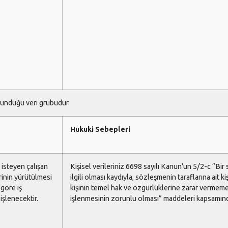
ulunduğu veri grubudur.
Hukuki Sebepleri
 isteyen çalışan
Kişisel verileriniz 6698 sayılı Kanun’un 5/2-c “B
rinin yürütülmesi
ilgili olması kaydıyla, sözleşmenin taraflarına ait ki
 göre iş
kişinin temel hak ve özgürlüklerine zarar vermeme
işlenecektir.
işlenmesinin zorunlu olması” maddeleri kapsamında