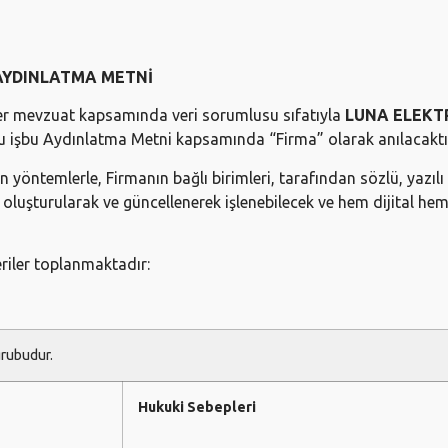
 AYDINLATMA METNİ
ğer mevzuat kapsamında veri sorumlusu sıfatıyla
LUNA ELEKTR
 işbu Aydınlatma Metni kapsamında “Firma” olarak anılacaktır
 yöntemlerle, Firmanın bağlı birimleri, tarafından sözlü, yazılı 
çe oluşturularak ve güncellenerek işlenebilecek ve hem dijital 
riler toplanmaktadır:
 grubudur.
Hukuki Sebepleri